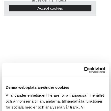
att se den här videon.
Accept cookies
Exempel på en Fann anläggning som håller
hög skyddsnivå
Denna webbplats använder cookies
Mekaniska reningssteget
- i slamavskiljaren avskiljs
Vi använder enhetsidentifierare för att anpassa innehållet
flytande och sjunkande partiklar. Slamavskiljaren
och annonserna till användarna, tillhandahålla funktioner
töms i regel en gång per år.
för sociala medier och analysera vår trafik. Vi