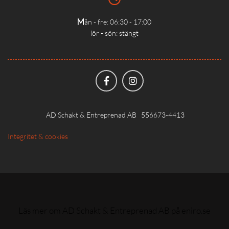
ån - fre: 06:30 - 17:00
m
lör - sön: stängt
AD Schakt & Entreprenad AB 556673-4413
Integritet & cookies
Läs mer om AD Schakt & Entreprenad AB på eniro.se