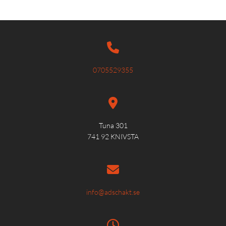

0705529355

Tuna 301
741 92 KNIVSTA

info@adschakt.se
