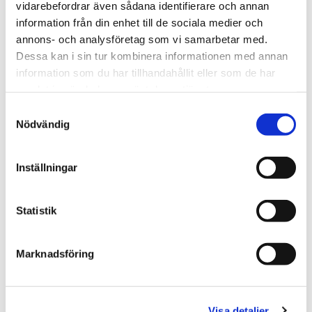
Biologiska reningssteget
- i bädden renas organiskt
vidarebefordrar även sådana identifierare och annan
material, kväve och en del fosfor.
information från din enhet till de sociala medier och
annons- och analysföretag som vi samarbetar med.
Kemiska reningssteget
- vid krav på rening av allt
Dessa kan i sin tur kombinera informationen med annan
fosfor. Fosfor binds till fällningsmedlet i
information som du har tillhandahållit eller som de har
slamavskiljaren eller till kalkmaterialet i fosforfällan
samlat in när du har använt deras tjänster.
efter bädden.
Samtyckesval
Nödvändig
Inställningar
Statistik
Marknadsföring
Visa detaljer